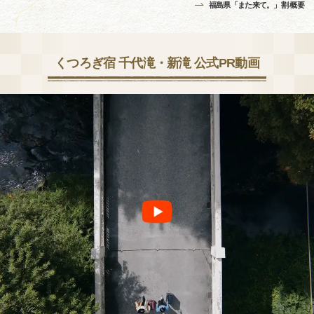
福島県「また来て。」割 概要
くつろぎ宿 千代滝・新滝 公式PR動画