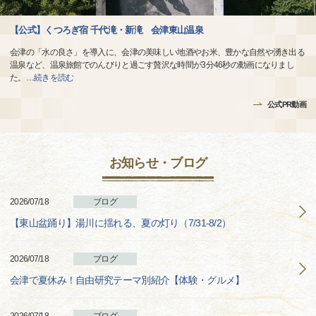
【公式】くつろぎ宿 千代滝・新滝 会津東山温泉
会津の「水の良さ」を導入に、会津の美味しい地酒やお米、豊かな自然や湧き出る
温泉など、温泉旅館でのんびりと過ごす贅沢な時間が3分46秒の動画になりまし
た。
…
続きを読む
公式PR動画
お知らせ・ブログ
2026/07/18
ブログ
【東山盆踊り】湯川に揺れる、夏の灯り（7/31-8/2）
2026/07/18
ブログ
会津で夏休み！自由研究テーマ別紹介【体験・グルメ】