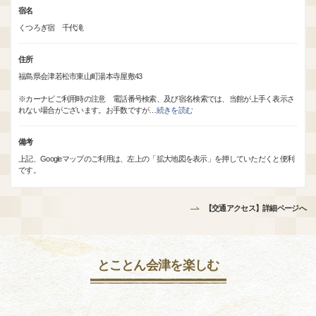
宿名
くつろぎ宿 千代滝
住所
福島県会津若松市東山町湯本寺屋敷43
※カーナビご利用時の注意 電話番号検索、及び宿名検索では、当館が上手く表示さ
れない場合がございます。お手数ですが
…
続きを読む
備考
上記、Googleマップのご利用は、左上の「拡大地図を表示」を押していただくと便利
です。
【交通アクセス】詳細ページへ
とことん会津を楽しむ