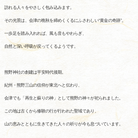
訪れる人々をやさしく包み込みます。
その光景は、会津の晩秋を締めくくるにふさわしい“黄金の奇跡”。
一歩足を踏み入れれば、風も音もやわらぎ、
自然と深い呼吸が戻ってくるようです。
熊野神社の創建は平安時代後期。
紀州・熊野三山の信仰が東北へと伝わり、
会津でも「再生と蘇りの神」として熊野の神々が祀られました。
この地は古くから修験の行が行われた聖域であり、
山の恵みとともに生きてきた人々の祈りが今も息づいています。