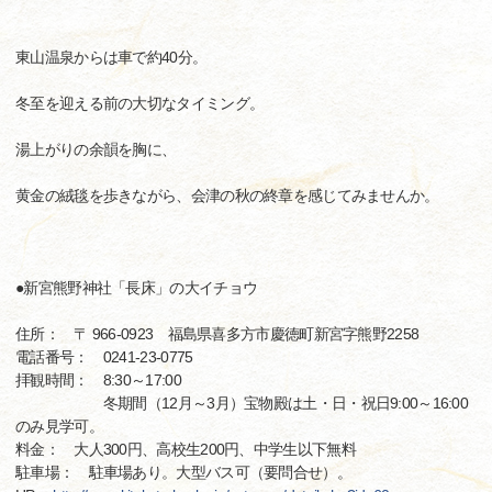
東山温泉からは車で約40分。
冬至を迎える前の大切なタイミング。
湯上がりの余韻を胸に、
黄金の絨毯を歩きながら、会津の秋の終章を感じてみませんか。
●新宮熊野神社「長床」の大イチョウ
住所： 〒 966-0923 福島県喜多方市慶徳町新宮字熊野2258
電話番号： 0241-23-0775
拝観時間： 8:30～17:00
冬期間（12月～3月）宝物殿は土・日・祝日9:00～16:00
のみ見学可。
料金： 大人300円、高校生200円、中学生以下無料
駐車場： 駐車場あり。大型バス可（要問合せ）。