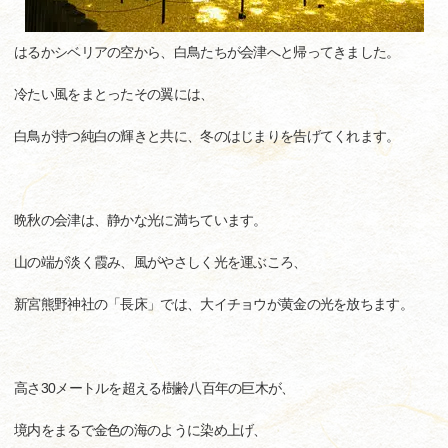
はるかシベリアの空から、白鳥たちが会津へと帰ってきました。
冷たい風をまとったその翼には、
白鳥が持つ純白の輝きと共に、冬のはじまりを告げてくれます。
晩秋の会津は、静かな光に満ちています。
山の端が淡く霞み、風がやさしく光を運ぶころ、
新宮熊野神社の「長床」では、大イチョウが黄金の光を放ちます。
高さ30メートルを超える樹齢八百年の巨木が、
境内をまるで金色の海のように染め上げ、