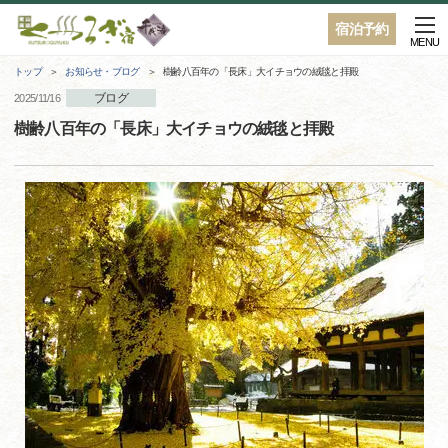
宿泊予約
MENU
トップ
お知らせ・ブログ
樹齢八百年の「長床」大イチョウの絨毯と拝殿
ブログ
2025/11/16
樹齢八百年の「長床」大イチョウの絨毯と拝殿