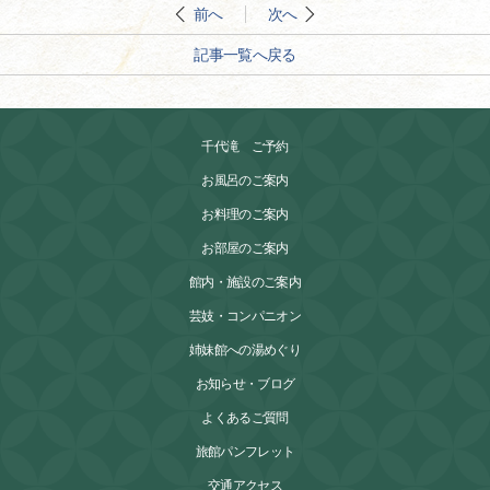
前へ
次へ
記事一覧へ戻る
千代滝 ご予約
お風呂のご案内
お料理のご案内
お部屋のご案内
館内・施設のご案内
芸妓・コンパニオン
姉妹館への湯めぐり
お知らせ・ブログ
よくあるご質問
旅館パンフレット
交通アクセス