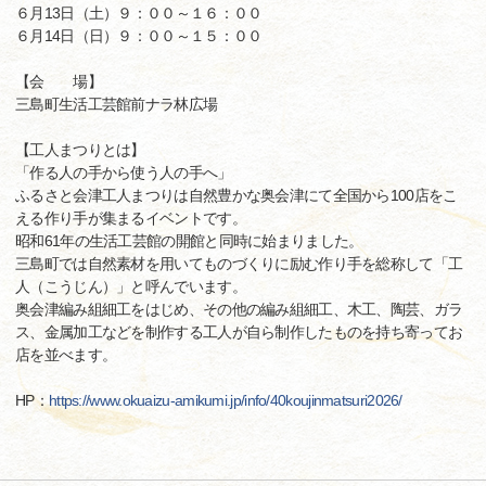
６月13日（土）９：００～１６：００
６月14日（日）９：００～１５：００
【会 場】
三島町生活工芸館前ナラ林広場
【工人まつりとは】
「作る人の手から使う人の手へ」
ふるさと会津工人まつりは自然豊かな奥会津にて全国から100店をこ
える作り手が集まるイベントです。
昭和61年の生活工芸館の開館と同時に始まりました。
三島町では自然素材を用いてものづくりに励む作り手を総称して「工
人（こうじん）」と呼んでいます。
奥会津編み組細工をはじめ、その他の編み組細工、木工、陶芸、ガラ
ス、金属加工などを制作する工人が自ら制作したものを持ち寄ってお
店を並べます。
HP：
https://www.okuaizu-amikumi.jp/info/40koujinmatsuri2026/